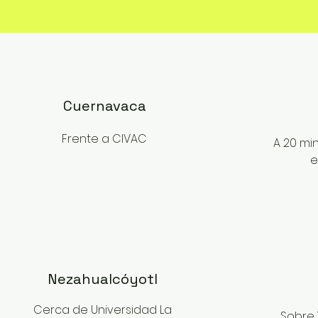
Cuernavaca
Frente a CIVAC
A 20 mi
e
Nezahualcóyotl
Cerca de Universidad La
Sobre 