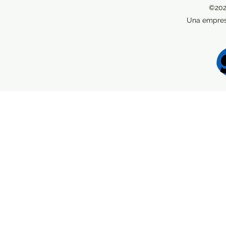
©202
Una empres