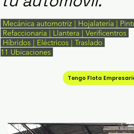
tu automóvil.
Mecánica automotriz | Hojalatería | Pin
Refaccionaria | Llantera | Verificentros
Híbridos | Eléctricos | Traslado
11 Ubicaciones
Tengo Flota Empresari