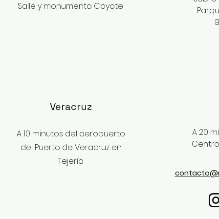
Salle y monumento Coyote
Parqu
B
Veracruz
A 20 m
A 10 minutos del aeropuerto
Centro
del Puerto de Veracruz en
Tejería
contacto@