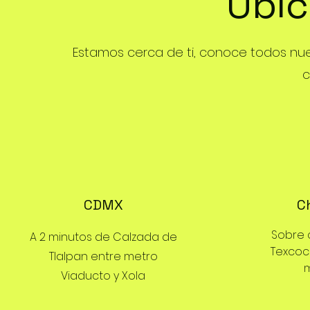
Ubic
Estamos cerca de ti, conoce todos nues
c
CDMX
C
Sobre 
A 2 minutos de Calzada de
Texcoc
Tlalpan entre metro
m
Viaducto y Xola