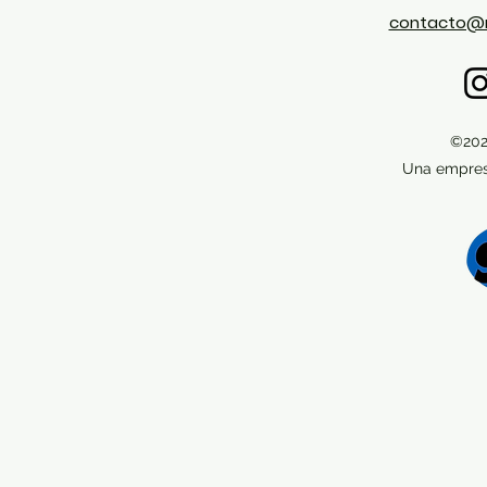
contacto@
©202
Una empres