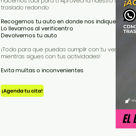
hacemos fácil para ti. Aprovecha nuestro servicio
traslado redondo:
Recogemos tu auto en donde nos indiques
Lo llevamos al verificentro
Devolvemos tu auto
¡Todo para que puedas cumplir con tu verificació
mientras sigues con tus actividades!
Evita multas o inconvenientes
.
¡Agenda tu cita!